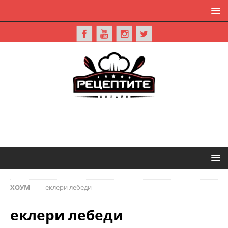
ХОУМ
еклери лебеди
еклери лебеди