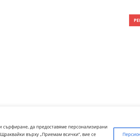
РЕ
ри сърфиране, да предоставяме персонализирани
Щраквайки върху „Приемам всички“, вие се
Персио