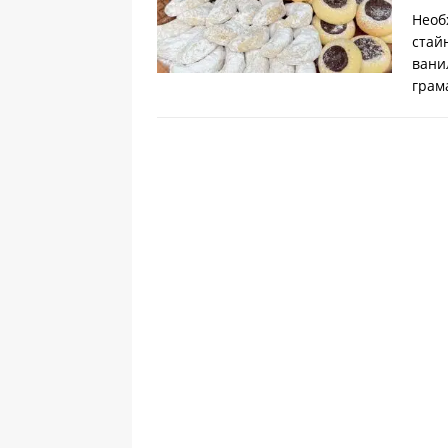
Необ
стай
вани
грам