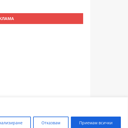
КЛАМА
ЗЪБОЛЕКАР ПЛОВДИВ
нализиране
Отказвам
Приемам всички