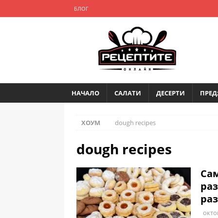
БЛОГ
НАЧАЛО
САЛАТИ
ДЕСЕРТИ
ПРЕД
ХОУМ
dough recipes
dough recipes
Сам
раз
раз
окто