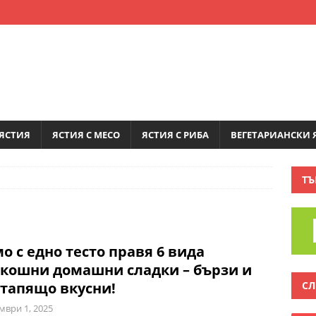
ЯСТИЯ
ЯСТИЯ С МЕСО
ЯСТИЯ С РИБА
ВЕГЕТАРИАНСКИ 
ТЪ
о с едно тесто правя 6 вида
кошни домашни сладки – бързи и
СЛ
тапящо вкусни!
мври 1, 2025