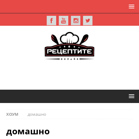
ХОУМ
домашно
домашно