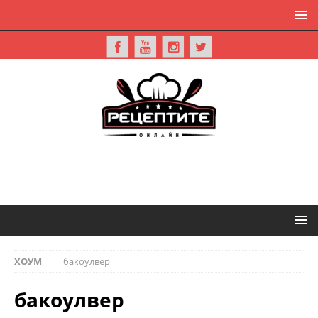
ХОУМ
бакоулвер
бакоулвер