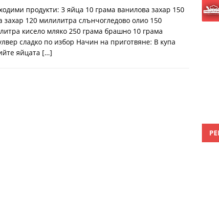
ходими продукти: 3 яйца 10 грама ванилова захар 150
а захар 120 милилитра слънчогледово олио 150
литра кисело мляко 250 грама брашно 10 грама
улвер сладко по избор Начин на приготвяне: В купа
ийте яйцата
[…]
РЕ