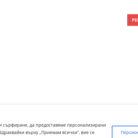
РЕ
ри сърфиране, да предоставяме персонализирани
Щраквайки върху „Приемам всички“, вие се
Персио