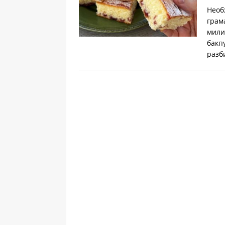
Необ
грам
мили
бакп
разб