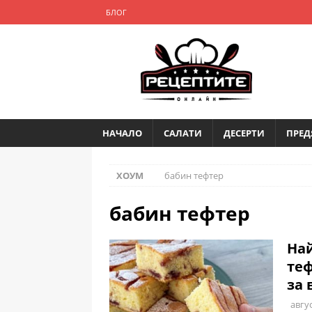
БЛОГ
НАЧАЛО
САЛАТИ
ДЕСЕРТИ
ПРЕД
ХОУМ
бабин тефтер
бабин тефтер
Най
теф
за 
авгус