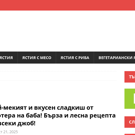
ЯСТИЯ
ЯСТИЯ С МЕСО
ЯСТИЯ С РИБА
ВЕГЕТАРИАНСКИ 
ТЪ
-мекият и вкусен сладкиш от
тера на баба! Бърза и лесна рецепта
СЛ
всеки джоб!
т 21, 2025