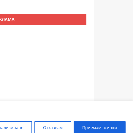
КЛАМА
ЗЪБОЛЕКАР ПЛОВДИВ
нализиране
Отказвам
Приемам всички