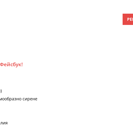
РЕ
 Фейсбук!
)
емообразно сирене
илия