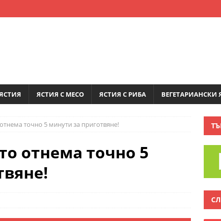
ЯСТИЯ
ЯСТИЯ С МЕСО
ЯСТИЯ С РИБА
ВЕГЕТАРИАНСКИ 
 отнема точно 5 минути за приготвяне!
ТЪ
то отнема точно 5
твяне!
СЛ