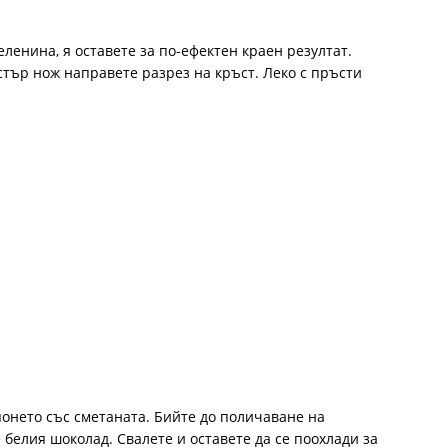
ленина, я оставете за по-ефектен краен резултат.
остър нож направете разрез на кръст. Леко с пръсти
понето със сметаната. Бийте до поличаване на
 белия шоколад. Свалете и оставете да се поохлади за