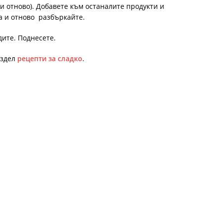
ди отново). Добавете към останалите продукти и
а и отново разбъркайте.
ите. Поднесете.
аздел
рецепти за сладко
.