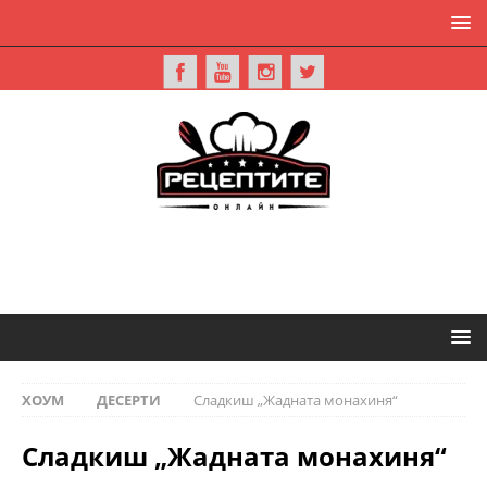
ХОУМ
ДЕСЕРТИ
Сладкиш „Жадната монахиня“
Сладкиш „Жадната монахиня“