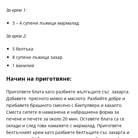
За крем 1:
3 – 4 супени лъжици мармалад
За крем 2:
5 белтъка
8 супени лъжици захар
1 ванилия
Начин на приготвяне:
Пригответе блата като разбиете жълтъците със захарта.
Добавете прясното мляко и маслото. Разбийте добре и
прибавете брашното смесено с бакпулвера и какаото.
Сместа сипете в намазнена и набрашнена форма за
печене и печете за около 20 мин. Оставете блата са се
охлади и след това намажете с мармалад. Пригответе
белтъчният крем като разбиете белтъците със захарта и