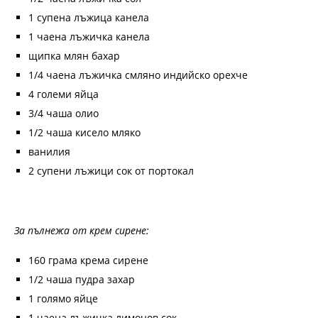
1 супена лъжица канела
1 чаена лъжичка канела
щипка млян бахар
1/4 чаена лъжичка смляно индийско орехче
4 големи яйца
3/4 чаша олио
1/2 чаша кисело мляко
ванилия
2 супени лъжици сок от портокал
За пълнежа от крем сирене:
160 грама крема сирене
1/2 чаша пудра захар
1 голямо яйце
1 чаена лъжичка лимонов сок