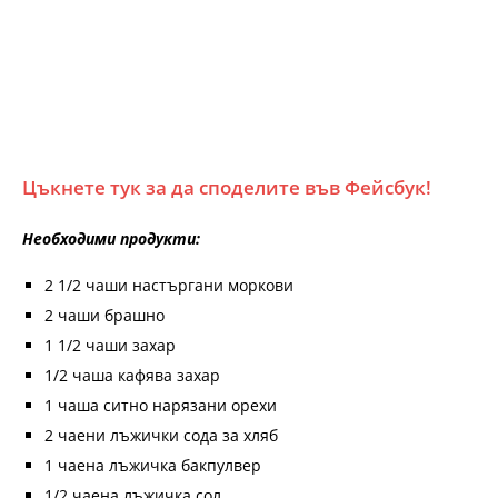
Цъкнете тук за да споделите във Фейсбук!
Необходими продукти:
2 1/2 чаши настъргани моркови
2 чаши брашно
1 1/2 чаши захар
1/2 чаша кафява захар
1 чаша ситно нарязани орехи
2 чаени лъжички сода за хляб
1 чаена лъжичка бакпулвер
1/2 чаена лъжичка сол