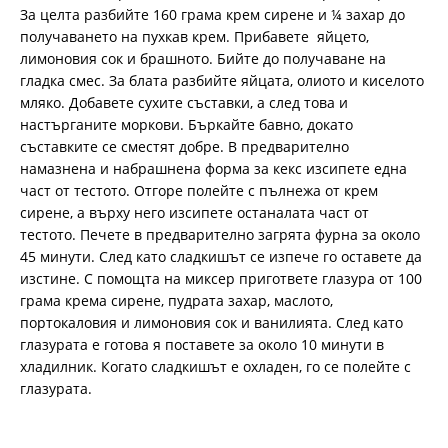
За целта разбийте 160 грама крем сирене и ¼ захар до
получаването на пухкав крем. Прибавете яйцето,
лимоновия сок и брашното. Бийте до получаване на
гладка смес. За блата разбийте яйцата, олиото и киселото
мляко. Добавете сухите съставки, а след това и
настърганите моркови. Бъркайте бавно, докато
съставките се сместят добре. В предварително
намазнена и набрашнена форма за кекс изсипете една
част от тестото. Отгоре полейте с пълнежа от крем
сирене, а върху него изсипете останалата част от
тестото. Печете в предварително загрята фурна за около
45 минути. След като сладкишът се изпече го оставете да
изстине. С помощта на миксер пригответе глазура от 100
грама крема сирене, пудрата захар, маслото,
портокаловия и лимоновия сок и ванилията. След като
глазурата е готова я поставете за около 10 минути в
хладилник. Когато сладкишът е охладен, го се полейте с
глазурата.