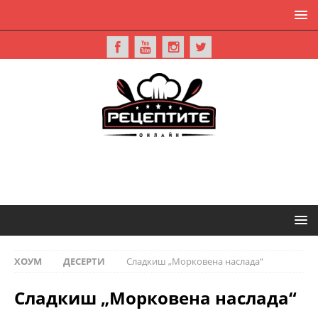
ХОУМ
ДЕСЕРТИ
Сладкиш „Морковена наслада“
Сладкиш „Морковена наслада“