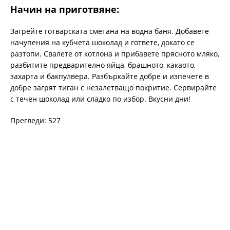
Начин на приготвяне:
Загрейте готварската сметана на водна баня. Добавете
начупения на кубчета шоколад и гответе, докато се
разтопи. Свалете от котлона и прибавете прясното мляко,
разбитите предварително яйца, брашното, какаото,
захарта и бакпулвера. Разбъркайте добре и изпечете в
добре загрят тиган с незалетващо покритие. Сервирайте
с течен шоколад или сладко по избор. Вкусни дни!
Прегледи: 527