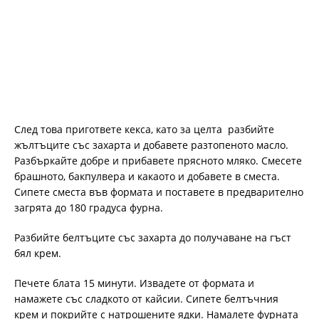
След това пригответе кекса, като за целта разбийте
жълтъците със захарта и добавете разтопеното масло.
Разбъркайте добре и прибавете прясното мляко. Смесете
брашното, бакпулвера и какаото и добавете в сместа.
Сипете сместа във формата и поставете в предварително
загрята до 180 градуса фурна.
Разбийте белтъците със захарта до получаване на гъст
бял крем.
Печете блата 15 минути. Извадете от формата и
намажете със сладкото от кайсии. Сипете белтъчния
крем и покрийте с натрошените ядки. Намалете фурната