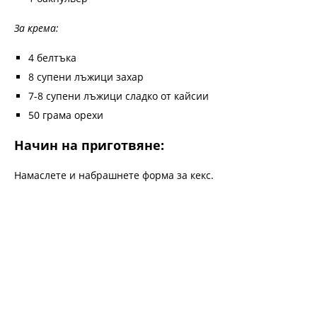
За крема:
4 белтъка
8 супени лъжици захар
7-8 супени лъжици сладко от кайсии
50 грама орехи
Начин на приготвяне:
Намаслете и набрашнете форма за кекс.