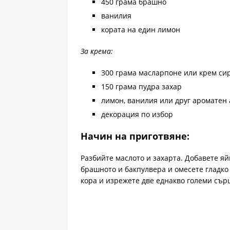
450 грама брашно
ванилия
кората на един лимон
За крема:
300 грама масларпоне или крем си
150 грама пудра захар
лимон, ванилия или друг ароматен
декорация по избор
Начин на приготвяне:
Разбийте маслото и захарта. Добавете я
брашното и бакпулвера и омесете гладко 
кора и изрежете две еднакво големи сър