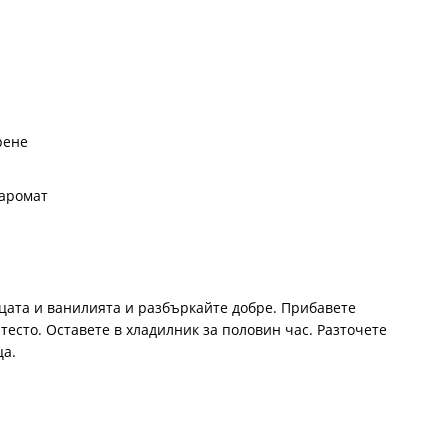
рене
 аромат
йцата и ванилията и разбъркайте добре. Прибавете
тесто. Оставете в хладилник за половин час. Разточете
ца.