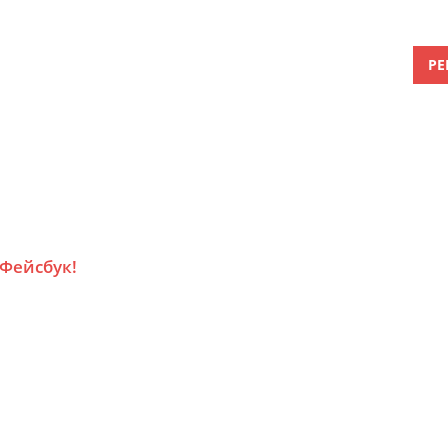
РЕ
 Фейсбук!