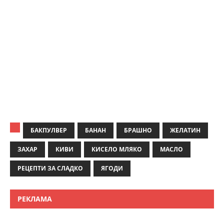
БАКПУЛВЕР
БАНАН
БРАШНО
ЖЕЛАТИН
ЗАХАР
КИВИ
КИСЕЛО МЛЯКО
МАСЛО
РЕЦЕПТИ ЗА СЛАДКО
ЯГОДИ
РЕКЛАМА