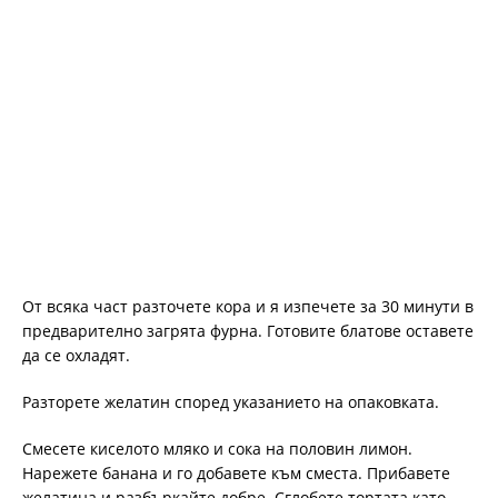
От всяка част разточете кора и я изпечете за 30 минути в
предварително загрята фурна. Готовите блатове оставете
да се охладят.
Разторете желатин според указанието на опаковката.
Смесете киселото мляко и сока на половин лимон.
Нарежете банана и го добавете към сместа. Прибавете
желатина и разбъркайте добре. Сглобете тортата като