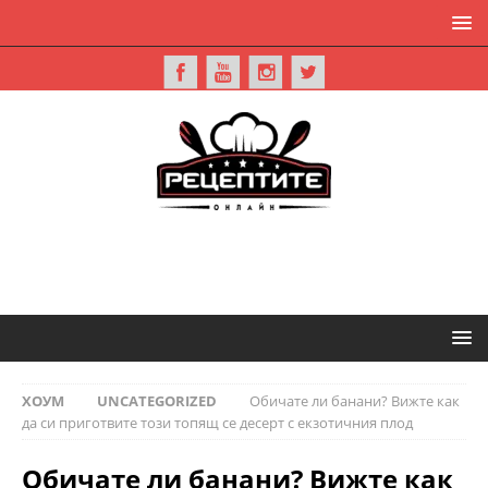
ХОУМ
UNCATEGORIZED
Обичате ли банани? Вижте как
да си приготвите този топящ се десерт с екзотичния плод
Обичате ли банани? Вижте как