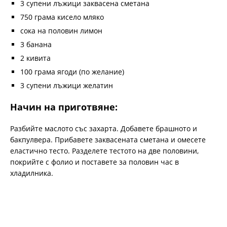
3 супени лъжици заквасена сметана
750 грама кисело мляко
сока на половин лимон
3 банана
2 кивита
100 грама ягоди (по желание)
3 супени лъжици желатин
Начин на приготвяне:
Разбийте маслото със захарта. Добавете брашното и
бакпулвера. Прибавете заквасената сметана и омесете
еластично тесто. Разделете тестото на две половини,
покрийте с фолио и поставете за половин час в
хладилника.