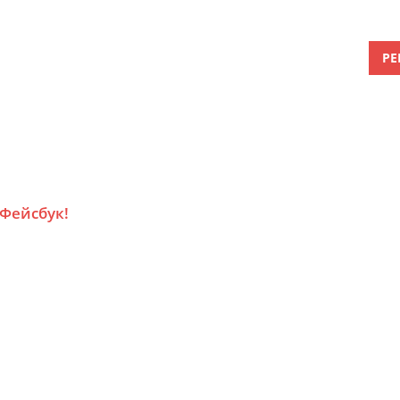
РЕ
 Фейсбук!