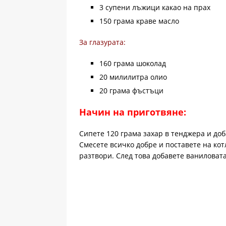
3 супени лъжици какао на прах
150 грама краве масло
За глазурата:
160 грама шоколад
20 милилитра олио
20 грама фъстъци
Начин на приготвяне:
Сипете 120 грама захар в тенджера и доб
Смесете всичко добре и поставете на кот
разтвори. След това добавете ваниловата