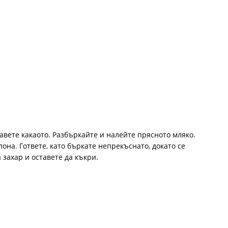
авете какаото. Разбъркайте и налейте прясното мляко.
лона. Гответе, като бъркате непрекъснато, докато се
 захар и оставете да къкри.