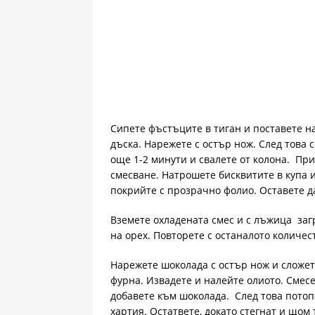
Сипете фъстъците в тиган и поставете на
дъска. Нарежете с остър нож. След това 
още 1-2 минути и свалете от колона. Пр
смесване. Натрошете бисквитите в купа и
покрийте с прозрачно фолио. Оставете да
Вземете охладената смес и с лъжица заг
на орех. Повторете с останалото количес
Нарежете шоколада с остър нож и сложет
фурна. Извадете и налейте олиото. Смес
добавете към шоколада. След това потопе
хартия. Остатвете, докато стегнат и щом