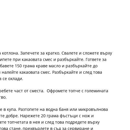
 котлона. Запечете за кратко. Свалете и сложете върху
сипете при какаовата смес и разбъркайте. Гответе за
ибавете 150 грама краве масло и разбъркайте до
 налейте какаовата смес. Разбъркайте и след това
 се охлади.
ребете част от сместа. Офромете топче с големината
тво.
е в купа. Разтопете на водна баня или микровълнова
ете добре. Нарежете 20 грама фъстъци с нож и
те топчетата в нея и след това подредете върху
 това стане, прехвърлете в съд за сервиране и