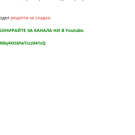
аздел
рецепти за сладко
.
АБОНИРАЙТЕ ЗА КАНАЛА НИ В Youtube.
9Mlq4Xtt6heTccz041zQ