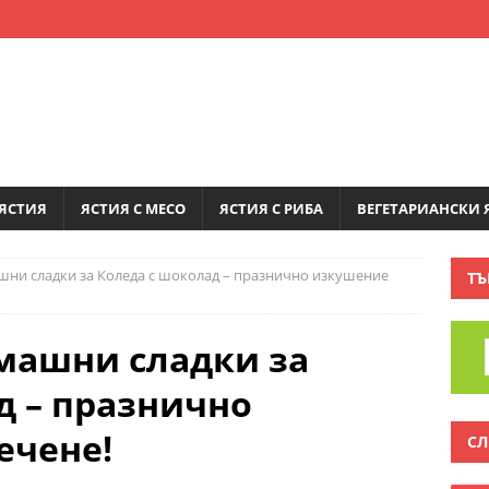
ЯСТИЯ
ЯСТИЯ С МЕСО
ЯСТИЯ С РИБА
ВЕГЕТАРИАНСКИ 
шни сладки за Коледа с шоколад – празнично изкушение
ТЪ
машни сладки за
д – празнично
ечене!
СЛ