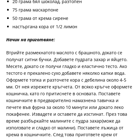
20 грама бял шоколад, разтопен
75 грама маскарпоне
50 грама от крема сирене
настъргана кора от 1/2 лимон
Начин на приготвяне:
Втрийте размекнатото маслото с брашното, докато се
получат ситни бучки. Добавете пудрата захар и яйцето.
Месете, докато се получи гладко и еластично тесто. Ако
тестото е прекалено сухо добавете няколко капки вода.
Оформете топка и разточете кора с дебелина около 4-5
мм. От нея изрежете кръгчета. От всяко кръгче оформете
кошничка, като го притиснете в основата. Поставете
кошничките в предварително намазнена тавичка и
печете във фурна за около 10 минути или докато леко
покафенее. Извадете и оставете да изстинат. През това
време разбъркайте малините с пудра захар(може да
използвате и сладко от малини). Поставете лъжица от
крема в кошничките. След това пригответе крем от