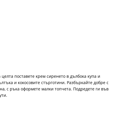
 целта поставете крем сиренето в дълбока купа и
ълтъка и кокосовите стърготини. Разбъркайте добре с
на, с ръка оформете малки топчета. Подредете ги във
ути.