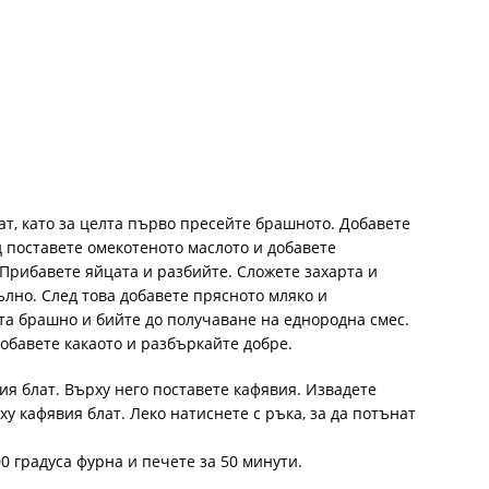
ат, като за целта първо пресейте брашното. Добавете
д поставете омекотеното маслото и добавете
 Прибавете яйцата и разбийте. Сложете захарта и
ълно. След това добавете прясното мляко и
а брашно и бийте до получаване на еднородна смес.
добавете какаото и разбъркайте добре.
ия блат. Върху него поставете кафявия. Извадете
ху кафявия блат. Леко натиснете с ръка, за да потънат
0 градуса фурна и печете за 50 минути.