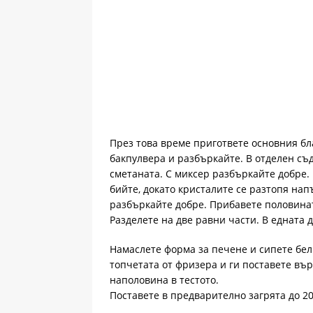
През това време пригответе основния бл
бакпулвера и разбъркайте. В отделен съ
сметаната. С миксер разбъркайте добре.
бийте, докато кристалите се разтопя нап
разбъркайте добре. Прибавете половинат
Разделете на две равни части. В едната 
Намаслете форма за печене и сипете бел
топчетата от фризера и ги поставете вър
наполовина в тестото.
Поставете в предварително загрята до 20