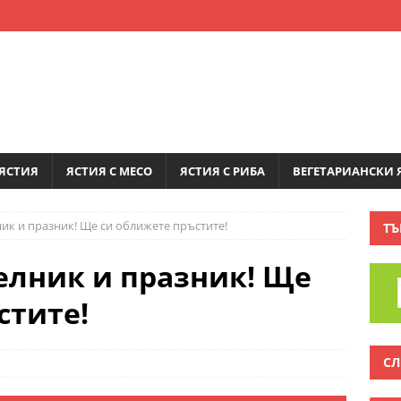
ЯСТИЯ
ЯСТИЯ С МЕСО
ЯСТИЯ С РИБА
ВЕГЕТАРИАНСКИ 
ник и празник! Ще си оближете пръстите!
ТЪ
делник и празник! Ще
стите!
СЛ