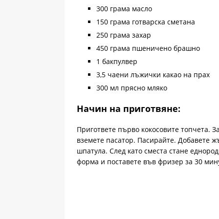
300 грама масло
150 грама готварска сметана
250 грама захар
450 грама пшеничено брашно
1 бакпулвер
3,5 чаени лъжички какао на прах
300 мл прясно мляко
Начин на приготвяне:
Пригответе първо кокосовите топчета. За
вземете пасатор. Пасирайте. Добавете ж
шпатула. След като сместа стане еднород
форма и поставете във фризер за 30 мин