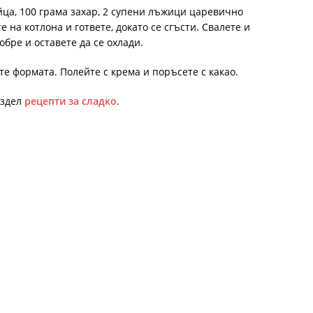
йца, 100 грама захар, 2 супени лъжици царевично
 на котлона и гответе, докато се сгъсти. Свалете и
обре и оставете да се охлади.
е формата. Полейте с крема и поръсете с какао.
аздел
рецепти за сладко
.