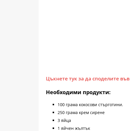
Цъкнете тук за да споделите във
Необходими продукти:
100 грама кокосови стърготини.
250 грама крем сирене
3 яйца
1 яйчен жълтък