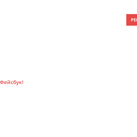
РЕ
 Фейсбук!