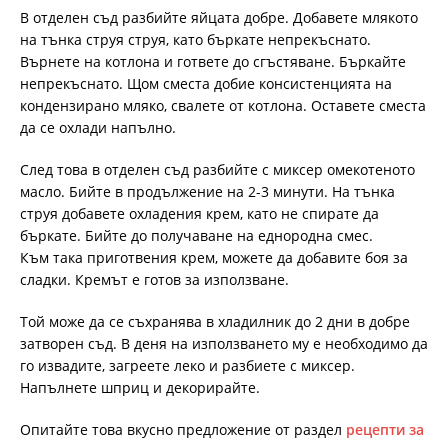
В отделен съд разбийте яйцата добре. Добавете млякото
на тънка струя струя, като бъркате непрекъснато.
Върнете на котлона и гответе до сгъстяване. Бъркайте
непрекъснато. Щом сместа добие консистенцията на
кондензирано мляко, свалете от котлона. Оставете сместа
да се охлади напълно.
След това в отделен съд разбийте с миксер омекотеното
масло. Бийте в продължение на 2-3 минути. На тънка
струя добавете охладения крем, като не спирате да
бъркате. Бийте до получаване на еднородна смес.
Към така приготвения крем, можете да добавите боя за
сладки. Кремът е готов за използване.
Той може да се съхранява в хладилник до 2 дни в добре
затворен съд. В деня на използването му е необходимо да
го извадите, загреете леко и разбиете с миксер.
Напълнете шприц и декорирайте.
Опитайте това вкусно предложение от раздел
рецепти за