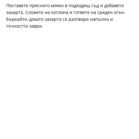
Поставете прясното мляко в подходящ съд и добавете
захарта. Сложете на котлона и гответе на среден огън.
Бъркайте, докато захарта се разтвори напълно и
течността заври.