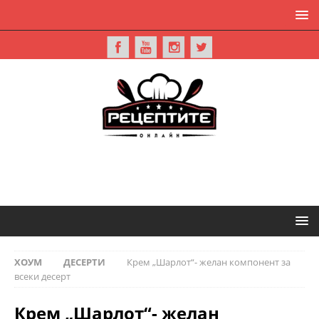
ХОУМ
ДЕСЕРТИ
Крем „Шарлот“- желан компонент за
всеки десерт
Крем „Шарлот“- желан