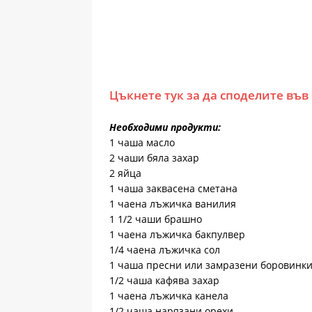
Цъкнете тук за да споделите във
Необходими продукти:
1 чаша масло
2 чаши бяла захар
2 яйца
1 чаша заквасена сметана
1 чаена лъжичка ванилия
1 1/2 чаши брашно
1 чаена лъжичка бакпулвер
1/4 чаена лъжичка сол
1 чаша пресни или замразени боровинк
1/2 чаша кафява захар
1 чаена лъжичка канела
1/2 чаша нарязани орехи