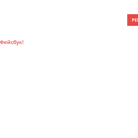
РЕ
 Фейсбук!
и