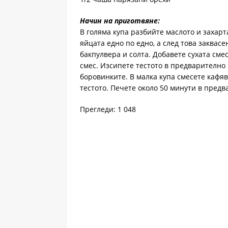
Начин на приготвяне:
В голяма купа разбийте маслото и захарт
яйцата едно по едно, а след това заквас
бакпулвера и солта. Добавете сухата сме
смес. Изсипете тестото в предварително
боровинките. В малка купа смесете кафяв
тестото. Печете около 50 минути в предв
Прегледи: 1 048