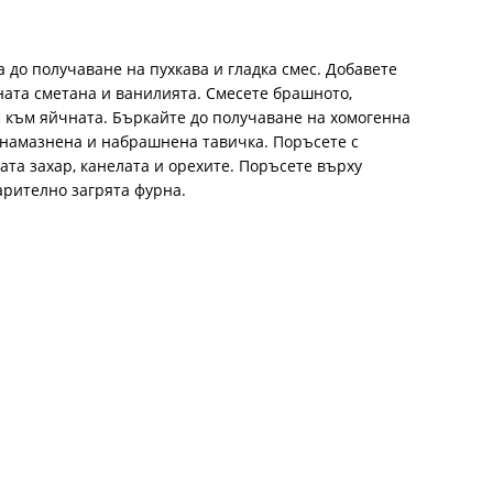
а до получаване на пухкава и гладка смес. Добавете
ената сметана и ванилията. Смесете брашното,
с към яйчната. Бъркайте до получаване на хомогенна
 намазнена и набрашнена тавичка. Поръсете с
ата захар, канелата и орехите. Поръсете върху
арително загрята фурна.