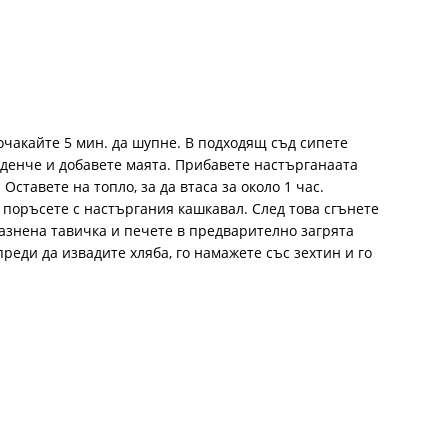
почакайте 5 мин. да шупне. В подходящ съд сипете
аденче и добавете маята. Прибавете настърганaата
Оставете на топло, за да втаса за около 1 час.
 поръсете с настъргания кашкавал. След това сгънете
мазнена тавичка и печете в предварително загрята
преди да извадите хляба, го намажете със зехтин и го