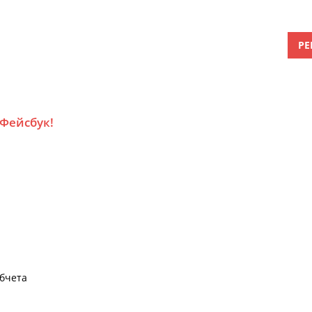
РЕ
 Фейсбук!
убчета
а