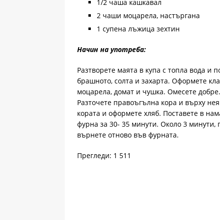
1/2 чаша кашкавал
2 чаши моцарела, настъргана
1 супена лъжица зехтин
Начин на употреба:
Разтворете маята в купа с топла вода и 
брашното, солта и захарта. Оформете кл
моцарела, домат и чушка. Омесете добре. 
Разточете правоъгълна кора и върху нея
кората и оформете хляб. Поставете в на
фурна за 30- 35 минути. Около 3 минути, 
върнете отново във фурната.
Прегледи: 1 511