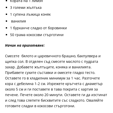
Кората на 1 лимон
3 големи жълтъка
1 супена лъжица коняк
ванилия
1 бурканче сладко от боровинки
50 грама кокосови стърготини
Начин на приготвяне:
Смесете бялото и царевичното брашно, бакпулвера и
щипка сол. В отделен съд смесете маслото с пудрата
захар. Добавете жълтъците, коняка и ванилията.
Прибавете сухите съставки и омесете гладко тесто.
Оставете го в хладилник минимум за 1 час. Разточете
кора с дебелина 1-2 см. Изрежете кръгчета с диаметър
около 5 см и ги поставете в тава покрита с хартия за
печене. Печете около 20 минути. Оставете ги да изстинат
и след това слепете бисквитите със сладкото. Оваляйте
готовите сладки в кокосови стърготони.