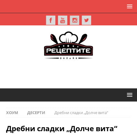
ХОУМ
ДЕСЕРТИ
Дребни сладки „Долче вита“
Дребни сладки „Долче вита“