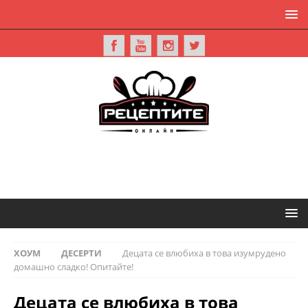
ХОУМ
ДЕСЕРТИ
Децата се влюбиха в това изумрудено
домашно сладко! Опитайте!
Децата се влюбиха в това