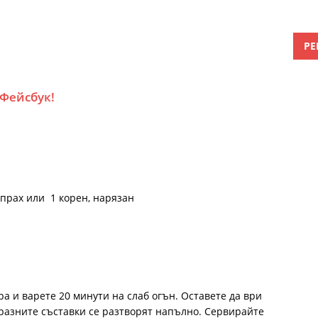
РЕ
 Фейсбук!
прах или 1 корен, нарязан
а и варете 20 минути на слаб огън. Оставете да ври
разните съставки се разтворят напълно. Сервирайте