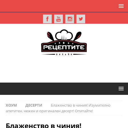
ХОУМ
ДЕСЕРТИ
Блаженство в чиния! Изумително
апетитен, нежен и оригинален десерт! Опитайте!
Блаженство в чиния!