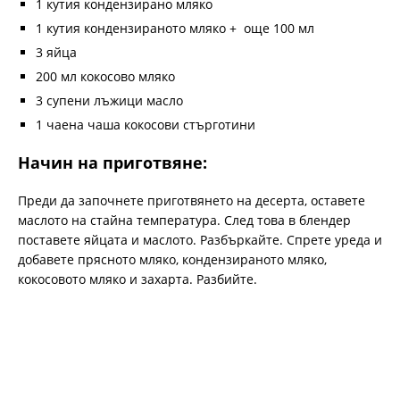
1 кутия кондензирано мляко
1 кутия кондензираното мляко + още 100 мл
3 яйца
200 мл кокосово мляко
3 супени лъжици масло
1 чаена чаша кокосови стърготини
Начин на приготвяне:
Преди да започнете приготвянето на десерта, оставете
маслото на стайна температура. След това в блендер
поставете яйцата и маслото. Разбъркайте. Спрете уреда и
добавете прясното мляко, кондензираното мляко,
кокосовото мляко и захарта. Разбийте.