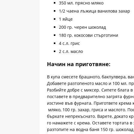
350 мл. прясно мляко
1/2 чаена лъжица ванилова захар
1 яйце
200 гр. черен шоколад
180 гр. кокосови стърготини
4 с.л. грис
2 с.л. масло
Начин на приготвяне:
В купа смесете брашното, бакпулвера, ван
Добавете разтопеното масло и 100 мл. пр
Разбийте добре с миксер. Сипете блата 
поставете в предварително загрята фурна
изстине във фурната. Пригответе крема к
мляко, 100 гр. захар, гриса и маслото. П
бъркате непрекъснато. Варете, докато кр
го намажете с крема. Оставете тортата в 
разтопите на водна баня 150 гр. шоколад 