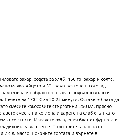
иловата захар, содата за хляб, 150 гр. захар и солта.
ясно мляко, яйцето и 50 грама разтопен шоколад.
в намазнена и набрашнена тава с подвижно дъно и
. Печете на 170 ° C за 20-25 минути. Оставете блата да
ато смесите кокосовите стърготини, 250 мл. прясно
оставете сместа на котлона и варете на слаб огън като
емът се сгъсти. Извадете охладения блат от фурната и
хладилник, за да стегне. Пригответе ганаш като
и 2 с.л. масло. Покрийте тортата и върнете в