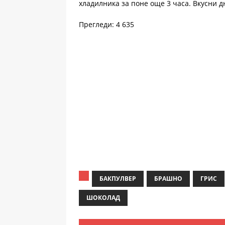
хладилника за поне още 3 часа. Вкусни д
Прегледи: 4 635
БАКПУЛВЕР
БРАШНО
ГРИС
ШОКОЛАД