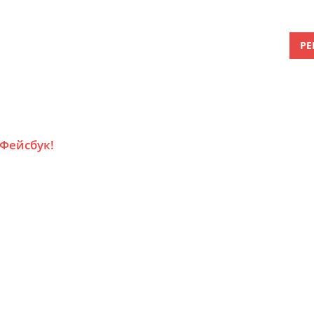
РЕ
 Фейсбук!