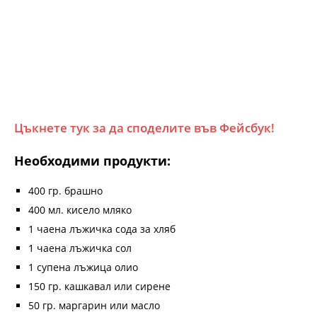
Цъкнете тук за да споделите във Фейсбук!
Необходими продукти:
400 гр. брашно
400 мл. кисело мляко
1 чаена лъжичка сода за хляб
1 чаена лъжичка сол
1 супена лъжица олио
150 гр. кашкавал или сирене
50 гр. маргарин или масло