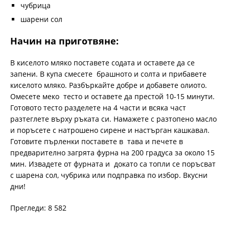
чубрица
шарени сoл
Начин на приготвяне:
В киселото мляко поставете содата и оставете да се
запени. В купа смесете брашното и солта и прибавете
киселото мляко. Разбъркайте добре и добавете олиото.
Омесете меко тесто и оставете да престой 10-15 минути.
Готовото тесто разделете на 4 части и всяка част
разтеглете върху ръката си. Намажете с разтопено масло
и поръсете с натрошено сирене и настърган кашкавал.
Готовите пърленки поставете в тава и печете в
предварително загрята фурна на 200 градуса за около 15
мин. Извадете от фурната и докато са топли се поръсват
с шарена сол, чубрика или подправка по избор. Вкусни
дни!
Прегледи: 8 582