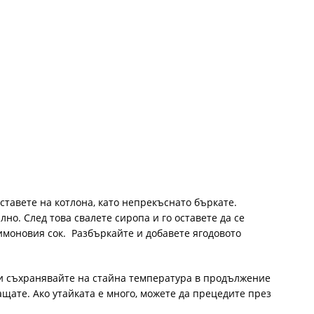
оставете на котлона, като непрекъснато бъркате.
лно. След това свалете сиропа и го оставете да се
имоновия сок. Разбъркайте и добавете ягодовото
 и съхранявайте на стайна температура в продължение
лащате. Ако утайката е много, можете да прецедите през