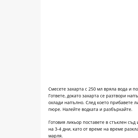
Смесете захарта с 250 мл вряла вода и п
Гответе, докато захарта се разтвори напъ
охлади напълно. След което прибавете л
пюре. Налейте водката и разбъркайте.
Готовия ликьор поставете в стъклен съд
на 3-4 дни, като от време на време разк
марля.